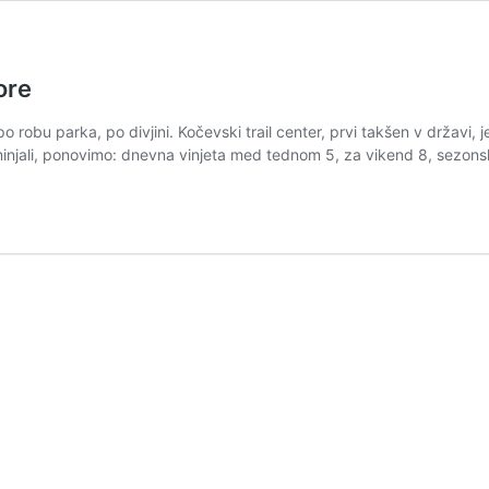
ore
po robu parka, po divjini. Kočevski trail center, prvi takšen v državi,
eminjali, ponovimo: dnevna vinjeta med tednom 5, za vikend 8, sezon