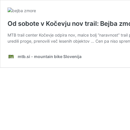
Od sobote v Kočevju nov trail: Bejba zm
MTB trail center Kočevje odpira nov, malce bolj “naravnost” trail 
uredili proge, prenovili več lesenih objektov … Cen pa niso spr
mtb.si - mountain bike Slovenija