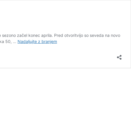
 je sezono začel konec aprila. Pred otvoritvijo so seveda na novo
Od
ska 50, …
Nadaljujte z branjem
sobote
v
Kočevju
nov
trail:
Bejba
zmore