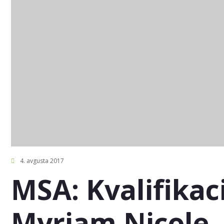
4. avgusta 2017
MSA: Kvalifikac
Myriam Nicole