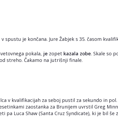
 spustu je končana. Jure Žabjek s 35. časom kvalifik
i svetovnega pokala,
je
zopet
kazala zobe
. Skale so p
pod streho. Čakamo na jutrišnji finale.
ca v kvalifikacijah za seboj pustil za sekundo in pol
desetinkami zaostanka za Brunijem uvrstil Greg Minna
ti pa Luca Shaw (Santa Cruz Syndicate), ki je bil še 