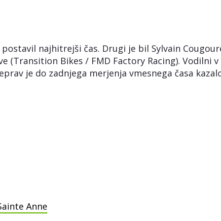
stavil najhitrejši čas. Drugi je bil Sylvain Cougoure
ve (Transition Bikes / FMD Factory Racing). Vodilni v
čeprav je do zadnjega merjenja vmesnega časa kazalo
 Sainte Anne