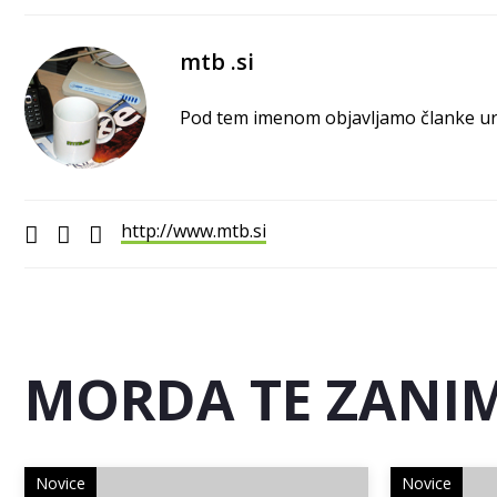
mtb .si
Pod tem imenom objavljamo članke ured
http://www.mtb.si
MORDA TE ZANIM
Novice
Novice