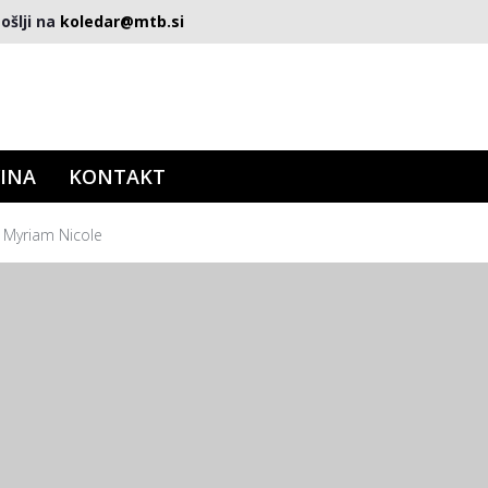
ošlji na
koledar@mtb.si
INA
KONTAKT
n Myriam Nicole