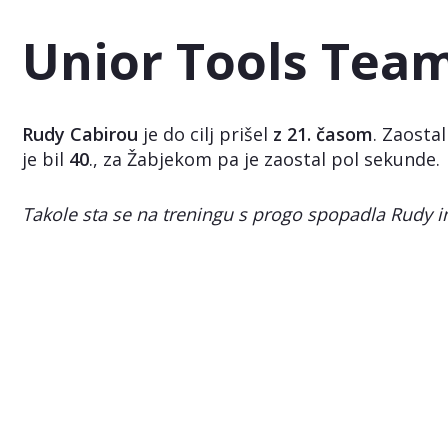
Unior Tools Tea
Rudy Cabirou
je do cilj prišel
z 21. časom
. Zaosta
je bil
40
., za Žabjekom pa je zaostal pol sekunde.
Takole sta se na treningu s progo spopadla Rudy in