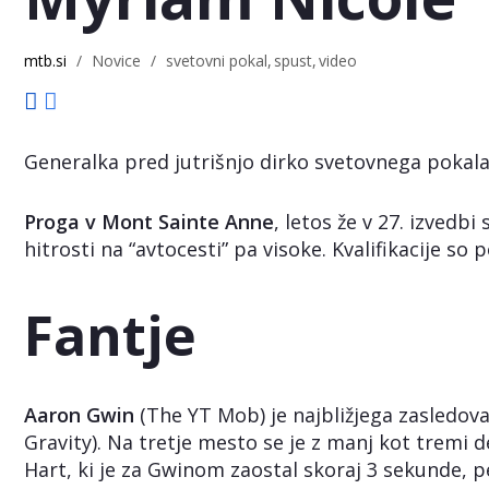
mtb.si
/
Novice
/
svetovni pokal
spust
video
Generalka pred jutrišnjo dirko svetovnega pokala v
Proga v Mont Sainte Anne
, letos že v 27. izvedb
hitrosti na “avtocesti” pa visoke. Kvalifikacije so 
Fantje
Aaron Gwin
(The YT Mob) je najbližjega zasledoval
Gravity). Na tretje mesto se je z manj kot tremi 
Hart, ki je za Gwinom zaostal skoraj 3 sekunde, pe