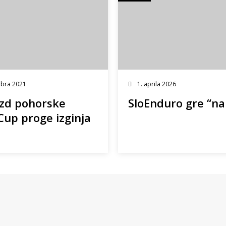
bra 2021
1. aprila 2026
ozd pohorske
SloEnduro gre “na
Cup proge izginja