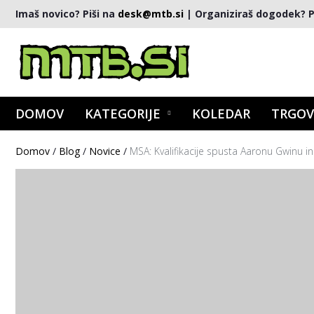
Imaš novico? Piši na
desk@mtb.si
| Organiziraš dogodek? P
DOMOV
KATEGORIJE
KOLEDAR
TRGOV
Domov
/
Blog
/
Novice
/
MSA: Kvalifikacije spusta Aaronu Gwinu i