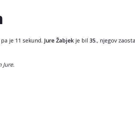
m
l pa je 11 sekund.
Jure Žabjek
je bil
35
., njegov zaos
 Jure.