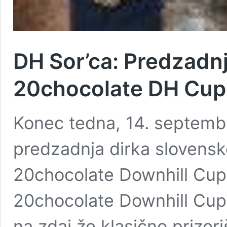
DH Sor’ca: Predzadnj
20chocolate DH Cup n
Konec tedna, 14. septembra
predzadnja dirka slovens
20chocolate Downhill Cup.
20chocolate Downhill Cup 
na zdaj že klasično prizori