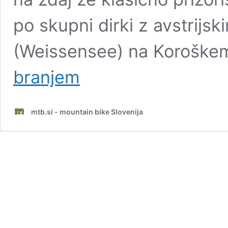
po skupni dirki z avstrij
(Weissensee) na Koroške
DH
branjem
Sor’ca:
Predzadnja
dirka
mtb.si - mountain bike Slovenija
serije
20chocolate
DH
Cup
na
klasiki
na
prelazu