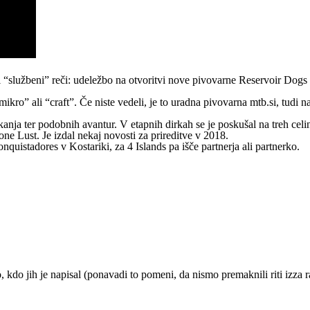
 “službeni” reči: udeležbo na otvoritvi nove
pivovarne Reservoir Dogs
mikro” ali “craft”. Če niste vedeli, je to uradna pivovarna mtb.si, tudi 
rkanja ter podobnih avantur. V etapnih dirkah se je poskušal na treh c
one Lust. Je izdal nekaj novosti za prireditve v 2018.
nquistadores v Kostariki, za 4 Islands pa išče partnerja ali partnerko.
do jih je napisal (ponavadi to pomeni, da nismo premaknili riti izza r