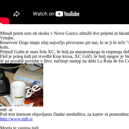
Minuli petek sem ob skoku v Novo Gorico združil dve prijetni in hkrati
Vrtojbe.
Reservoir Dogs imajo zdaj največjo pivovarno pri nas, ki se ji še reče “
kolo.
Primož Gulin
je stara šola XC, še bolj pa maratonskega in etapnega di
Fleš je poleg tudi pri izvedbi Kras krosa, XC Griči, še bolj njegov je St
Je pa pozabil povedat v živo: načrtuje nastop na dirki La Ruta de los Co
mtb .si
Pod tem imenom objavljamo članke uredništva, za katere ni pomembno, k
http://www.mtb.si
Morda te zanima tudi