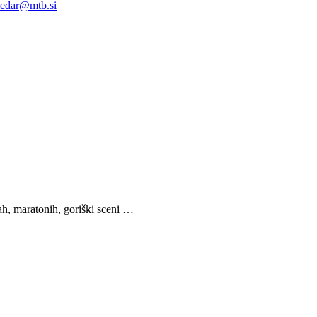
ledar@mtb.si
h, maratonih, goriški sceni …