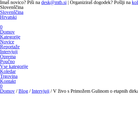
Imaš novico? Piši na
desk@mtb.si
| Organiziraš dogodek? Pošlji na
ko
Slovenščina
Slovenščina
Hrvatski
0
Domov
Kategorije
Novice
Reportaže
Intervjuji
Oprema
Poučno
Vse kategorije
Koledar
Trgovina
Kontakt
0
Domov
/
Blog
/
Intervjuji
/
V živo s Primožem Gulinom o etapnih dirka