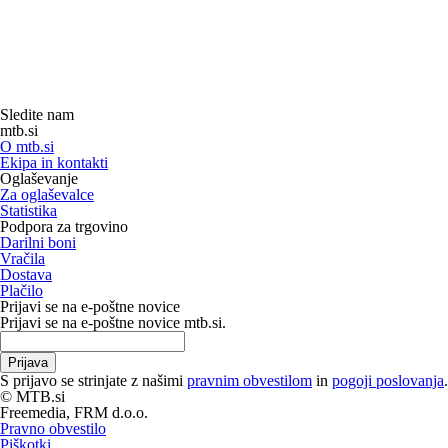
Sledite nam
mtb.si
O mtb.si
Ekipa in kontakti
Oglaševanje
Za oglaševalce
Statistika
Podpora za trgovino
Darilni boni
Vračila
Dostava
Plačilo
Prijavi se na e-poštne novice
Prijavi se na e-poštne novice mtb.si.
Prijava
S prijavo se strinjate z našimi
pravnim obvestilom
in
pogoji poslovanja
.
© MTB.si
Freemedia, FRM d.o.o.
Pravno obvestilo
Piškotki