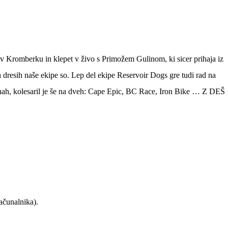
 v Kromberku
in
klepet v živo s Primožem Gulinom
, ki sicer prihaja iz
na dresih naše ekipe so. Lep del ekipe Reservoir Dogs gre tudi rad na
elinah, kolesaril je še na dveh: Cape Epic, BC Race, Iron Bike … Z DEŠ
ačunalnika).