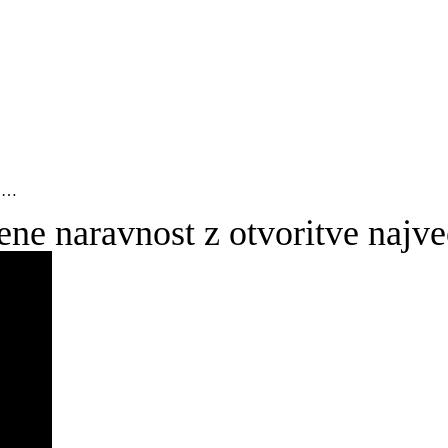
i …
ne naravnost z otvoritve najve