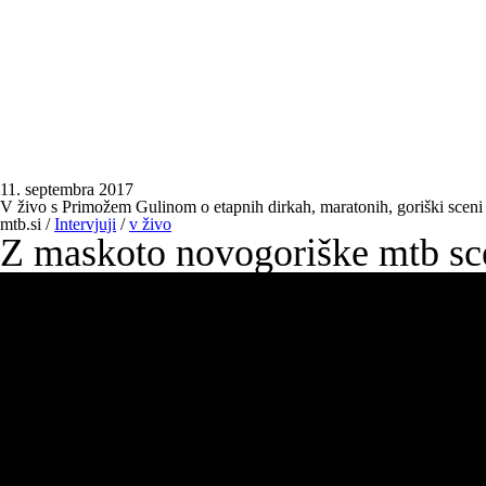
11. septembra 2017
V živo s Primožem Gulinom o etapnih dirkah, maratonih, goriški scen
mtb.si
/
Intervjuji
/
v živo
Z maskoto novogoriške mtb sce